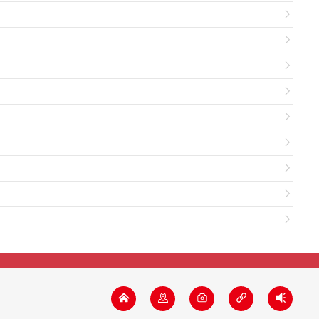








