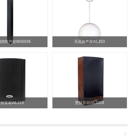
控阵声柱WS5036
天花扬声器WL353
挂音箱WL313
壁挂音箱WL331II
