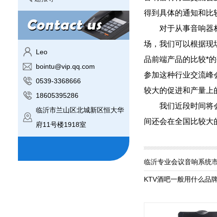
得到具体的通知和比
对于从事音响器材生
场，我们可以根据现
Leo
品前端产品的比较*
bointu@vip.qq.com
参加这种行业交流峰
0539-3368666
较大的促进和产量上
18605395286
我们近段时间将会以
临沂市兰山区北城新区恒大华
间还会在全国比较大
府11号楼1918室
临沂专业会议音响系统
KTV酒吧一般用什么品