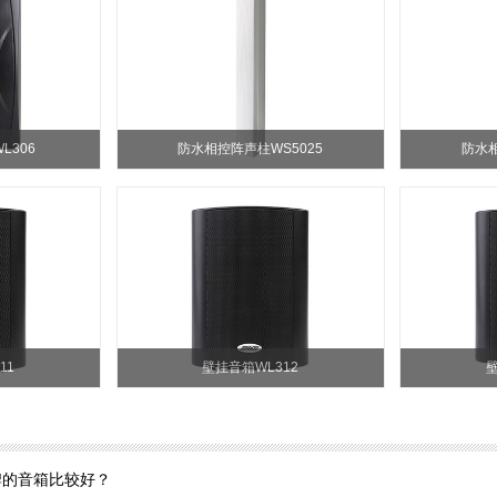
L306
防水相控阵声柱WS5025
防水相
11
壁挂音箱WL312
壁
牌的音箱比较好？