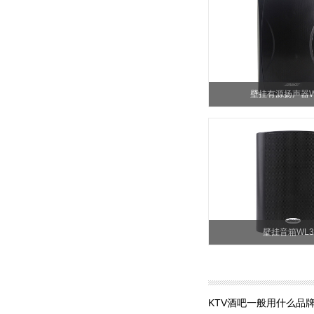
壁挂有源扬声器W
壁挂音箱WL3
KTV酒吧一般用什么品